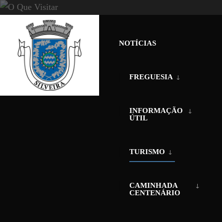
Skip
to
NOTÍCIAS
content
FREGUESIA
INFORMAÇÃO
ÚTIL
HOME
O QUE VISITAR
TURISMO
O Que Visitar
CAMINHADA
CENTENÁRIO