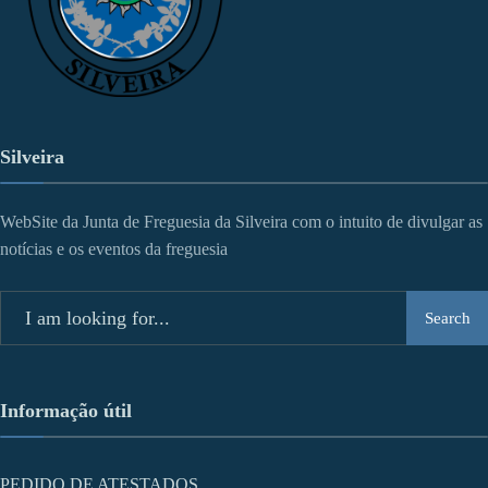
Silveira
WebSite da Junta de Freguesia da Silveira com o intuito de divulgar as
notícias e os eventos da freguesia
Search
Search
for:
Informação útil
PEDIDO DE ATESTADOS