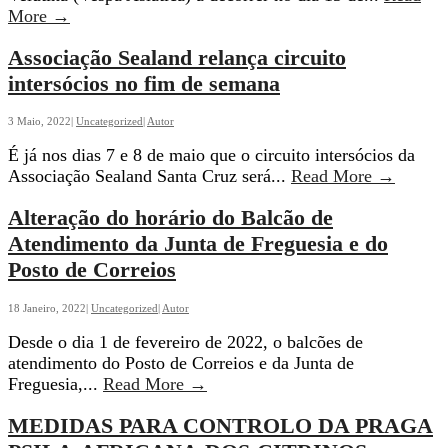
SESSÃO
More
→
DE
Associação Sealand relança circuito
SENSIBILIZAÇÃO
VESPA
intersócios no fim de semana
VELUTINA
(VESPA
3 Maio, 2022
|
Uncategorized
|
Autor
ASIÁTICA)
É já nos dias 7 e 8 de maio que o circuito intersócios da
–
Associ
Associação Sealand Santa Cruz será
...
Read More
→
ESTRATÉGIA
Sealan
DE
Alteração do horário do Balcão de
relança
COMBATE
circuit
Atendimento da Junta de Freguesia e do
intersó
Posto de Correios
no
fim
18 Janeiro, 2022
|
Uncategorized
|
Autor
de
Desde o dia 1 de fevereiro de 2022, o balcões de
semana
atendimento do Posto de Correios e da Junta de
Alteração
Freguesia,
...
Read More
→
do
MEDIDAS PARA CONTROLO DA PRAGA
horário
do