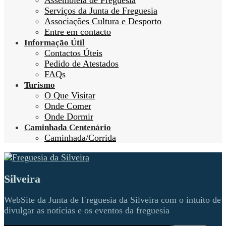
Assembleia de Freguesia
Serviços da Junta de Freguesia
Associações Cultura e Desporto
Entre em contacto
Informação Útil
Contactos Úteis
Pedido de Atestados
FAQs
Turismo
O Que Visitar
Onde Comer
Onde Dormir
Caminhada Centenário
Caminhada/Corrida
Silveira
WebSite da Junta de Freguesia da Silveira com o intuito de
divulgar as notícias e os eventos da freguesia