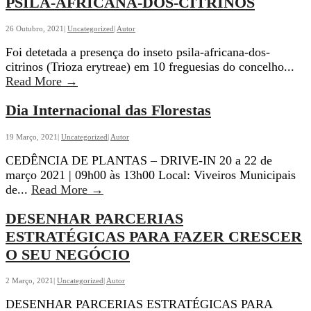
PSILA-AFRICANA-DOS-CITRINOS
Balcão
de
26 Outubro, 2021
|
Uncategorized
|
Autor
Atendimento
Foi detetada a presença do inseto psila-africana-dos-
da
citrinos (Trioza erytreae) em 10 freguesias do concelho
...
Junta
MEDIDAS
Read More
→
de
PARA
Freguesia
Dia Internacional das Florestas
CONTROLO
e
DA
do
PRAGA
19 Março, 2021
|
Uncategorized
|
Autor
Posto
PSILA-
de
CEDÊNCIA DE PLANTAS – DRIVE-IN 20 a 22 de
AFRICANA-
Correios
março 2021 | 09h00 às 13h00 Local: Viveiros Municipais
DOS-
Dia
de
...
Read More
→
CITRINOS
Internacional
DESENHAR PARCERIAS
das
Florestas
ESTRATÉGICAS PARA FAZER CRESCER
O SEU NEGÓCIO
2 Março, 2021
|
Uncategorized
|
Autor
DESENHAR PARCERIAS ESTRATÉGICAS PARA