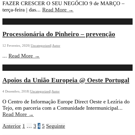
FAZER CRESCER O SEU NEGÓCIO 9 de MARÇO –
DESENHAR
terça-feira | das
...
Read More
→
PARCERIAS
ESTRATÉGICAS
PARA
Processionária do Pinheiro – prevenção
FAZER
CRESCER
12 Fevereiro, 2020
|
Uncategorized
|
Autor
O
SEU
Processionária
...
Read More
→
NEGÓCIO
do
Pinheiro
–
Apoios da União Europeia @ Oeste Portugal
prevenção
4 Dezembro, 2018
|
Uncategorized
|
Autor
O Centro de Informação Europe Direct Oeste e Lezíria do
Tejo, em parceria com a Comunidade Intermunicipal
...
Apoios
Read More
→
da
Paginação
Anterior
1
…
3
4
5
Seguinte
União
Europeia
dos