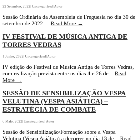
22 Setembro, 2022
|
Uncategorized
|
Autor
Sessão Ordinária da Assembleia de Freguesia no dia 30 de
Assembleia
setembro de 2022.
...
Read More
→
de
IV FESTIVAL DE MÚSICA ANTIGA DE
Freguesia
–
TORRES VEDRAS
Convocatória
1 Junho, 2022
|
Uncategorized
|
Autor
IV edição do Festival de Música Antiga de Torres Vedras,
com realização prevista entre os dias 4 e 26 de
...
Read
IV
More
→
FESTIVAL
SESSÃO DE SENSIBILIZAÇÃO VESPA
DE
MÚSICA
VELUTINA (VESPA ASIÁTICA) –
ANTIGA
ESTRATÉGIA DE COMBATE
DE
TORRES
6 Maio, 2022
|
Uncategorized
|
Autor
VEDRAS
Sessão de Sensibilização/Formação sobre a Vespa
Velutina (Vespa Asiática) a decorrer no dia 13 de
...
Read