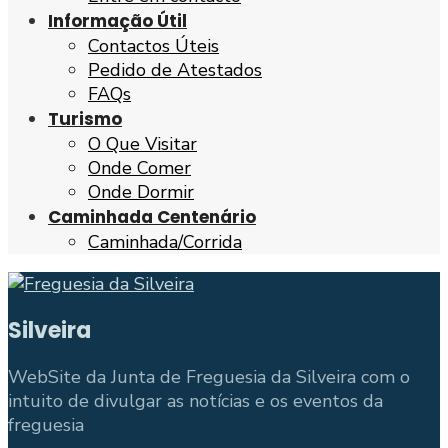
Informação Útil
Contactos Úteis
Pedido de Atestados
FAQs
Turismo
O Que Visitar
Onde Comer
Onde Dormir
Caminhada Centenário
Caminhada/Corrida
Silveira
WebSite da Junta de Freguesia da Silveira com o
intuito de divulgar as notícias e os eventos da
freguesia