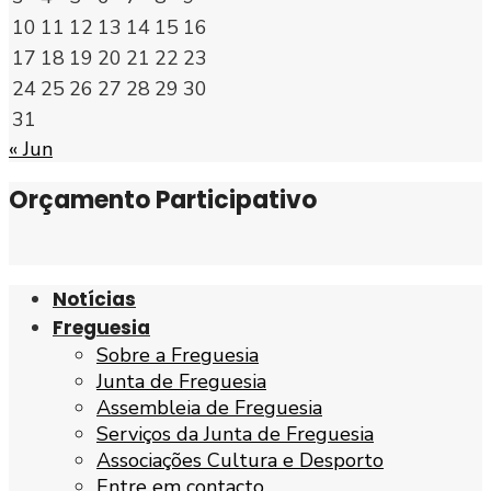
10
11
12
13
14
15
16
17
18
19
20
21
22
23
24
25
26
27
28
29
30
31
« Jun
Orçamento Participativo
Notícias
Freguesia
Sobre a Freguesia
Junta de Freguesia
Assembleia de Freguesia
Serviços da Junta de Freguesia
Associações Cultura e Desporto
Entre em contacto