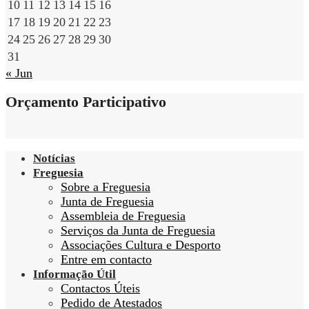
10
11
12
13
14
15
16
17
18
19
20
21
22
23
24
25
26
27
28
29
30
31
« Jun
Orçamento Participativo
Notícias
Freguesia
Sobre a Freguesia
Junta de Freguesia
Assembleia de Freguesia
Serviços da Junta de Freguesia
Associações Cultura e Desporto
Entre em contacto
Informação Útil
Contactos Úteis
Pedido de Atestados