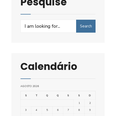
Pesquise
Search
Search
for:
Calendário
AGOSTO 2026
S
T
Q
Q
S
S
D
1
2
3
4
5
6
7
8
9