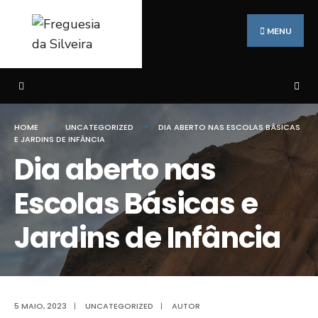
Search
Skip
for:
to
MENU
content
HOME
UNCATEGORIZED
DIA ABERTO NAS ESCOLAS BÁSICAS
E JARDINS DE INFÂNCIA
Dia aberto nas
Escolas Básicas e
Jardins de Infância
5 MAIO, 2023
|
UNCATEGORIZED
|
AUTOR