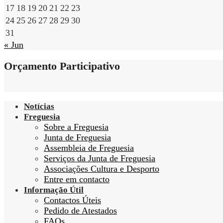
17
18
19
20
21
22
23
24
25
26
27
28
29
30
31
« Jun
Orçamento Participativo
Notícias
Freguesia
Sobre a Freguesia
Junta de Freguesia
Assembleia de Freguesia
Serviços da Junta de Freguesia
Associações Cultura e Desporto
Entre em contacto
Informação Útil
Contactos Úteis
Pedido de Atestados
FAQs