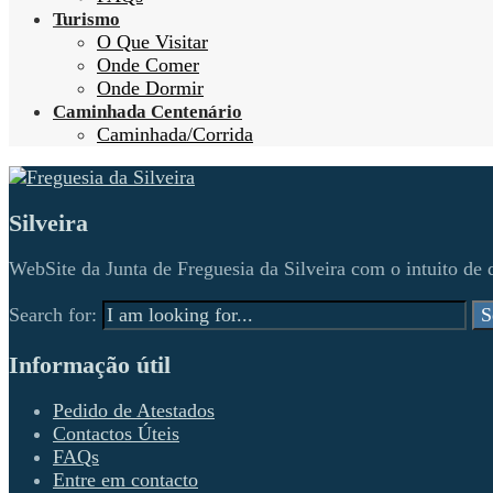
Turismo
O Que Visitar
Onde Comer
Onde Dormir
Caminhada Centenário
Caminhada/Corrida
Silveira
WebSite da Junta de Freguesia da Silveira com o intuito de d
Search for:
S
Informação útil
Pedido de Atestados
Contactos Úteis
FAQs
Entre em contacto