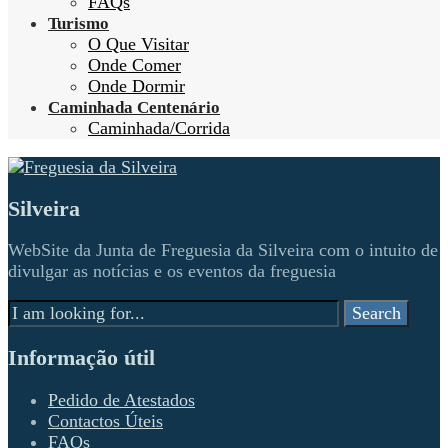
FAQs
Turismo
O Que Visitar
Onde Comer
Onde Dormir
Caminhada Centenário
Caminhada/Corrida
Silveira
WebSite da Junta de Freguesia da Silveira com o intuito de
divulgar as notícias e os eventos da freguesia
Search
Search
for:
Informação útil
Pedido de Atestados
Contactos Úteis
FAQs