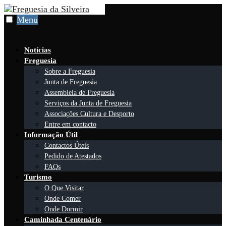
Skip
to
Menu
content
Notícias
Freguesia
Sobre a Freguesia
Junta de Freguesia
Assembleia de Freguesia
Serviços da Junta de Freguesia
Associações Cultura e Desporto
Entre em contacto
Informação Útil
Contactos Úteis
Pedido de Atestados
FAQs
Turismo
O Que Visitar
Onde Comer
Onde Dormir
Caminhada Centenário