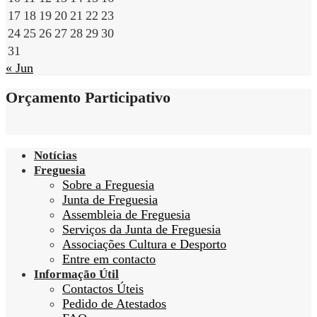
17
18
19
20
21
22
23
24
25
26
27
28
29
30
31
« Jun
Orçamento Participativo
Notícias
Freguesia
Sobre a Freguesia
Junta de Freguesia
Assembleia de Freguesia
Serviços da Junta de Freguesia
Associações Cultura e Desporto
Entre em contacto
Informação Útil
Contactos Úteis
Pedido de Atestados