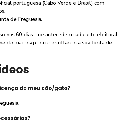
oficial portuguesa (Cabo Verde e Brasil) com
os.
unta de Freguesia.
o nos 60 dias que antecedem cada acto eleitoral.
ento.mai.gov.pt ou consultando a sua Junta de
ídeos
 licença do meu cão/gato?
reguesia.
cessários?