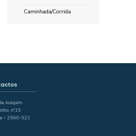
Caminhada/Corrida
tactos
da Joaquim
inho, nº15
ira – 2560-521