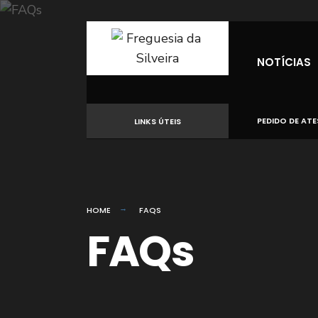
for:
Skip
to
NOTÍCIAS
content
PEDIDO DE AT
LINKS ÚTEIS
HOME
FAQS
FAQs