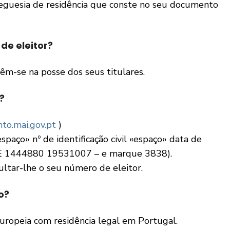
freguesia de residência que conste no seu documento
de eleitor?
êm-se na posse dos seus titulares.
?
o.mai.gov.pt
)
spaço» nº de identificação civil «espaço» data de
 1444880 19531007 – e marque 3838).
ltar-lhe o seu número de eleitor.
o?
Europeia com residência legal em Portugal.