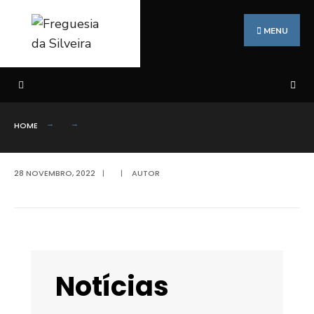
Search
Skip
for:
to
MENU
content
HOME
28 NOVEMBRO, 2022
|
|
AUTOR
Notícias