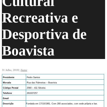
Cultural
Recreativa e
Desportiva de
Boavista
31 Julho, 2018
|
|
Autor
Presidente
Pedro Santos
Morada
Rua das Palmeiras – Boavista
Código Postal
2560 – 411 Silveira
Telefone
261937257
Email
Descrição
Fundada em 17/10/1981. Com 260 associados, com sede própria e bar.