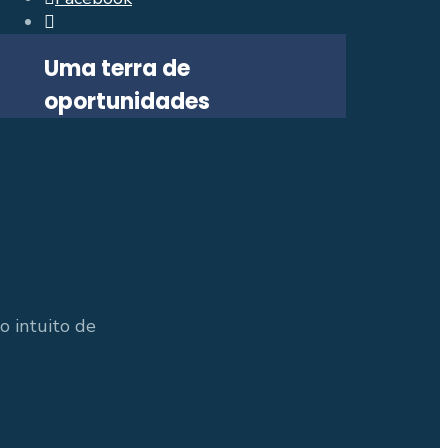
Open
Search
Uma terra de
Window
oportunidades
o intuito de