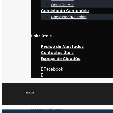
Onde Dormir
Caminhada Centenário
Caminhada/Corrida
Links úteis
Pedido de Atestados
Contactos Úteis
Espaço de Cidadão
Facebook
Open
Search
Window
Home
1 Agosto, 2018
|
|
Autor