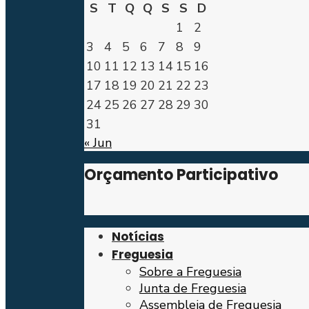
S
T
Q
Q
S
S
D
1
2
3
4
5
6
7
8
9
10
11
12
13
14
15
16
17
18
19
20
21
22
23
24
25
26
27
28
29
30
31
« Jun
Orçamento Participativo
Notícias
Freguesia
Sobre a Freguesia
Junta de Freguesia
Assembleia de Freguesia