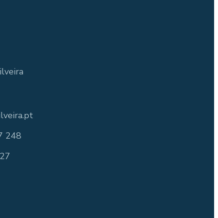
lveira
lveira.pt
7 248
127