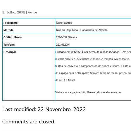
31 Julho, 2018
|
|
Autor
Presidente
Nuno Santos
Morada
Rua da República , Casalinhos de Alfaiata
Código Postal
2560-432 Silveira
Telefone
261 932994
Descrição
Fundado em 8/12/62. Com cerca de 800 associados. Tem sede 
relvado sintético. Atividades culturais e tempos livres: teatro,
festas de convívio e campeonatos de sueca e liques. Festa anu
de espaço para o “Desporto Sénior”, ténis de mesa, pesca, futebo
da AFL) e futsal.
Visite a nova página: http://www.gdrccasalinhense.net
Last modified: 22 Novembro, 2022
Comments are closed.