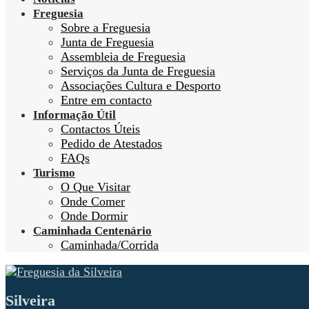
Freguesia
Sobre a Freguesia
Junta de Freguesia
Assembleia de Freguesia
Serviços da Junta de Freguesia
Associações Cultura e Desporto
Entre em contacto
Informação Útil
Contactos Úteis
Pedido de Atestados
FAQs
Turismo
O Que Visitar
Onde Comer
Onde Dormir
Caminhada Centenário
Caminhada/Corrida
Silveira