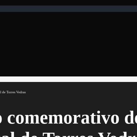
l de Torres Vedras
o comemorativo do