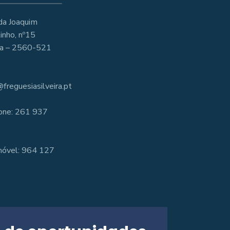
da Joaquim
inho, nº15
ira – 2560-521
freguesiasilveira.pt
one: 261 937
óvel: 964 127