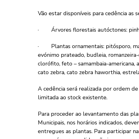
Vão estar disponíveis para cedência as s
· Árvores florestais autóctones: pinhe
· Plantas ornamentais: pitósporo, malm
evónimo prateado, budleia, romanzeira-d
clorófito, feto – samambaia-americana, as
cato zebra, cato zebra haworthia, estrel
A cedência será realizada por ordem de 
limitada ao stock existente.
Para proceder ao levantamento das plant
Municipais, nos horários indicados, de
entregues as plantas. Para participar n