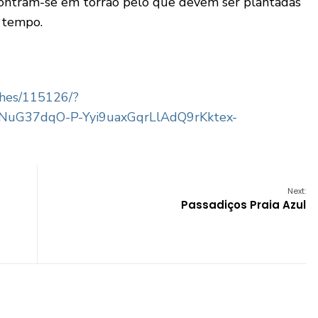
ncontram-se em torrão pelo que devem ser plantadas
e tempo.
lhes/115126/?
uG37dqO-P-Yyi9uaxGqrLlAdQ9rKktex-
Next:
Passadiços Praia Azul