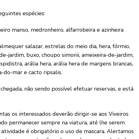
eguintes espécies:
iro manso, medronheiro, alfarrobeira e azinheira
equer salazar, estrelas do meio dia, hera, fórmio,
e-jardim, buxo, choupo simonii, ameixeira-de-jardim,
pidistra, arália hera, arália hera de margens brancas,
a-do-mar e cacto ripsalis.
chegada, não sendo possível efetuar reservas, e está
as os interessados deverão dirigir-se aos Viveiros
vendo permanecer sempre na viatura, até lhe serem
a atividade é obrigatório o uso de mascara. Alertamos