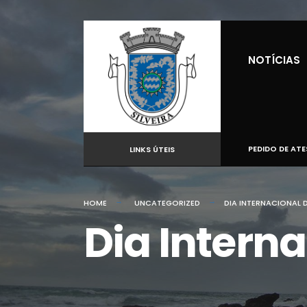
for:
Skip
to
NOTÍCIAS
content
PEDIDO DE AT
LINKS ÚTEIS
HOME
UNCATEGORIZED
DIA INTERNACIONAL 
Dia Interna