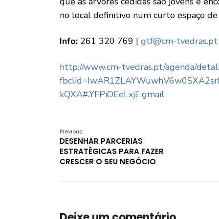
que as árvores cedidas são jovens e e
no local definitivo num curto espaço d
Info:
261 320 769 |
gtf@cm-tvedras.pt
http://www.cm-tvedras.pt/agenda/deta
fbclid=IwAR1ZLAYWuwhV6w0SXA2srN
kQXA#.YFPiOEeLxjE.gmail
Previous:
DESENHAR PARCERIAS
ESTRATÉGICAS PARA FAZER
CRESCER O SEU NEGÓCIO
Deixe um comentário