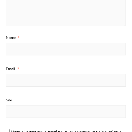
Nome
*
Email
*
Site
Guardar o meu nome, email e site neste navegador para a próxima