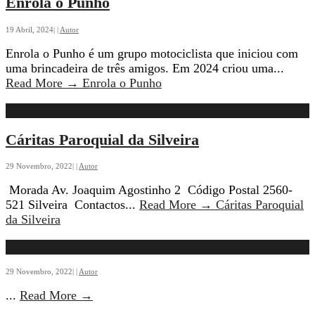
Enrola o Punho
19 Abril, 2024
|
|
Autor
Enrola o Punho é um grupo motociclista que iniciou com
uma brincadeira de três amigos. Em 2024 criou uma
...
Read More
→
Enrola o Punho
Cáritas Paroquial da Silveira
29 Novembro, 2022
|
|
Autor
Morada Av. Joaquim Agostinho 2 Código Postal 2560-
521 Silveira Contactos
...
Read More
→
Cáritas Paroquial
da Silveira
29 Novembro, 2022
|
|
Autor
...
Read More
→