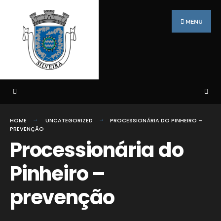
Search
Skip
for:
to
MENU
content
HOME
UNCATEGORIZED
PROCESSIONÁRIA DO PINHEIRO –
PREVENÇÃO
Processionária do
Pinheiro –
prevenção